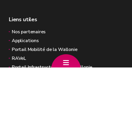
Liens utiles
Nos partenaires
Applications
Portail Mobilité de la Wallonie
RAVeL
Portail Infrastructures de la Wallonie
Sites généraux de la Wallonie
Wallonie.be
Gouvernement wallon
Service public de Wallonie
Wallex