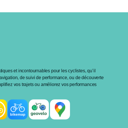
atiques et incontournables pour les cyclistes, qu’il
navigation, de suivi de performance, ou de découverte
plifiez vos trajets ou améliorez vos performances