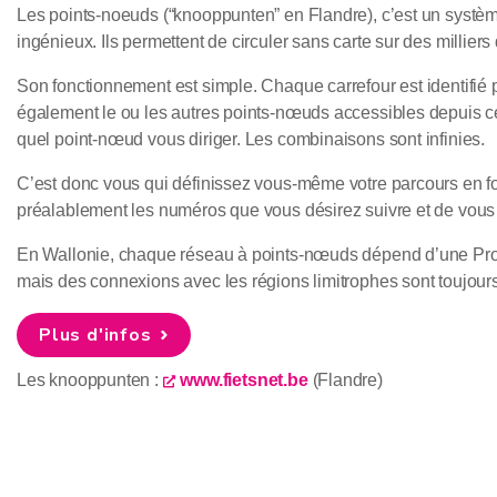
Les points-noeuds (“knooppunten” en Flandre), c’est un système
ingénieux. Ils permettent de circuler sans carte sur des milliers
Son fonctionnement est simple. Chaque carrefour est identifié
également le ou les autres points-nœuds accessibles depuis cet
quel point-nœud vous diriger. Les combinaisons sont infinies.
C’est donc vous qui définissez vous-même votre parcours en fonc
préalablement les numéros que vous désirez suivre et de vous l
En Wallonie, chaque réseau à points-nœuds dépend d’une Pro
mais des connexions avec les régions limitrophes sont toujour
Plus d'infos
Les knooppunten :
www.fietsnet.be
(Flandre)