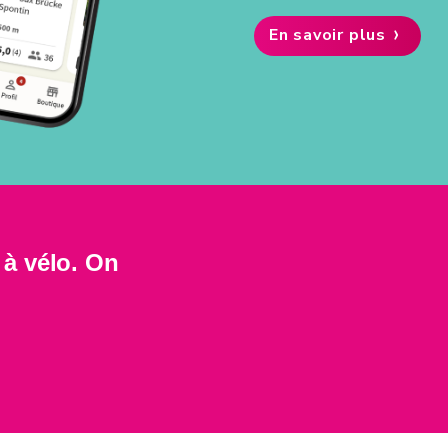
›
En savoir plus
 à vélo. On