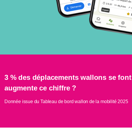
3 % des déplacements wallons se font
augmente ce chiffre ?
Donnée issue du Tableau de bord wallon de la mobilité 2025