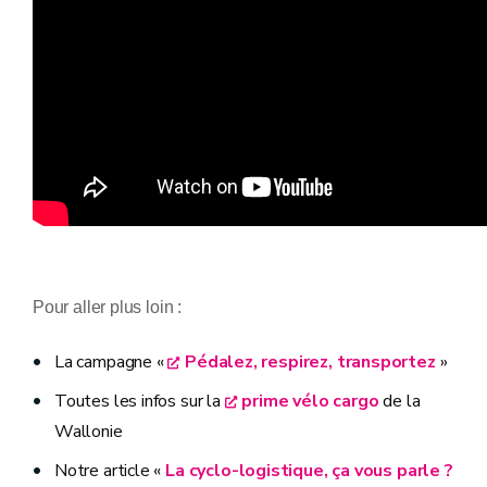
Pour aller plus loin :
La campagne «
Pédalez, respirez, transportez
»
Toutes les infos sur la
prime vélo cargo
de la
Wallonie
Notre article «
La cyclo-logistique, ça vous parle ?