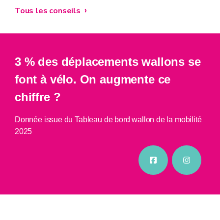
Tous les conseils
3 % des déplacements wallons se
font à vélo. On augmente ce
chiffre ?
Donnée issue du Tableau de bord wallon de la mobilité
2025