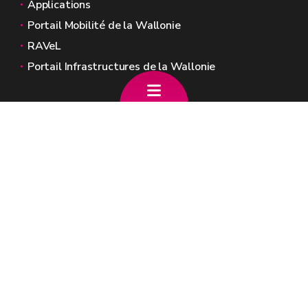
Applications
Portail Mobilité de la Wallonie
RAVeL
Portail Infrastructures de la Wallonie
Sites généraux de la Wallonie
Wallonie.be
Gouvernement wallon
Service public de Wallonie
Wallex
Géoportail
Jobs
Nous contacter